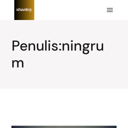
Lompat
ke
konten
Penulis:ningru
m