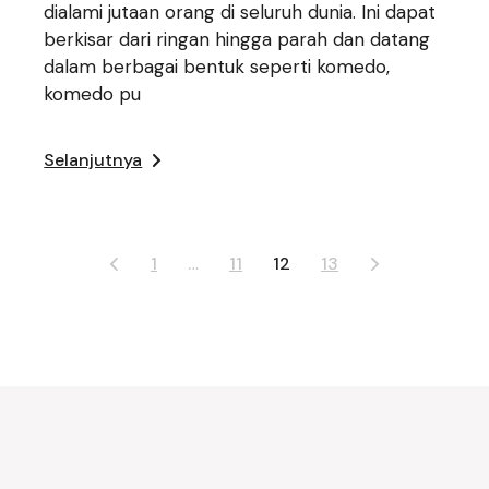
dialami jutaan orang di seluruh dunia. Ini dapat
berkisar dari ringan hingga parah dan datang
dalam berbagai bentuk seperti komedo,
komedo pu
Selanjutnya
Paginasi
1
…
11
12
13
pos