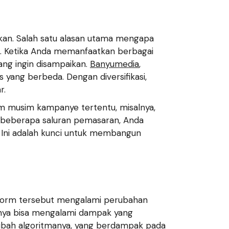
baikan. Salah satu alasan utama mengapa
s. Ketika Anda memanfaatkan berbagai
ang ingin disampaikan.
Banyumedia
,
 yang berbeda. Dengan diversifikasi,
r.
am musim kampanye tertentu, misalnya,
i beberapa saluran pemasaran, Anda
 Ini adalah kunci untuk membangun
atform tersebut mengalami perubahan
anya bisa mengalami dampak yang
gubah algoritmanya, yang berdampak pada