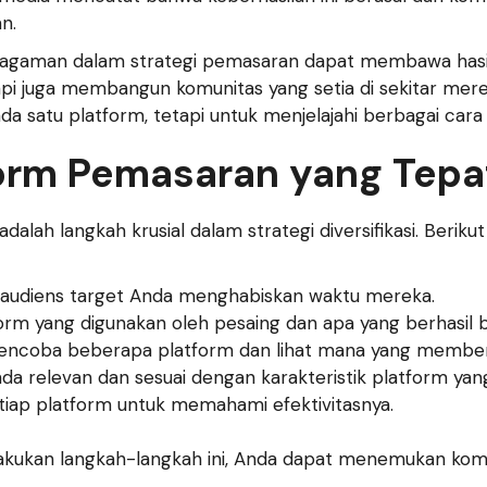
n.
ragaman dalam strategi pemasaran dapat membawa hasil 
api juga membangun komunitas yang setia di sekitar mer
da satu platform, tetapi untuk menjelajahi berbagai car
form Pemasaran yang Tepa
alah langkah krusial dalam strategi diversifikasi. Berik
audiens target Anda menghabiskan waktu mereka.
orm yang digunakan oleh pesaing dan apa yang berhasil 
ncoba beberapa platform dan lihat mana yang memberik
a relevan dan sesuai dengan karakteristik platform yang 
setiap platform untuk memahami efektivitasnya.
kan langkah-langkah ini, Anda dapat menemukan kombin