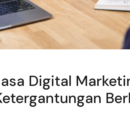
sa Digital Marketi
Ketergantungan Ber