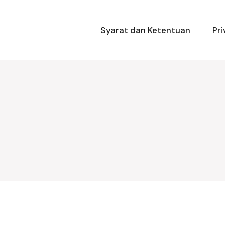
Syarat dan Ketentuan
Pri