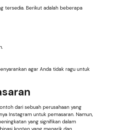
ng tersedia. Berikut adalah beberapa
n.
menyarankan agar Anda tidak ragu untuk
asaran
 contoh dari sebuah perusahaan yang
hanya Instagram untuk pemasaran. Namun,
eningkatan yang signifikan dalam
mbinasi konten yang menarik dan