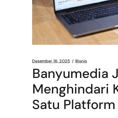
Desember 16, 2025
Bisnis
Banyumedia Ja
Menghindari 
Satu Platform