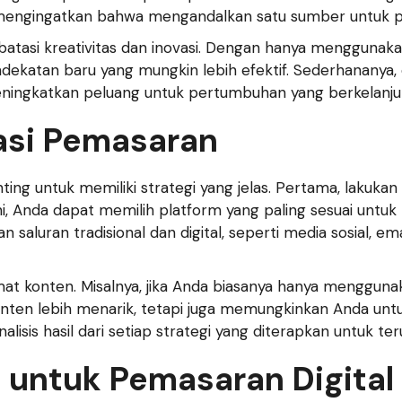
engingatkan bahwa mengandalkan satu sumber untuk pem
batasi kreativitas dan inovasi. Dengan hanya menggunaka
dekatan baru yang mungkin lebih efektif. Sederhananya, 
meningkatkan peluang untuk pertumbuhan yang berkelanju
kasi Pemasaran
nting untuk memiliki strategi yang jelas. Pertama, lakuk
ni, Anda dapat memilih platform yang paling sesuai unt
luran tradisional dan digital, seperti media sosial, em
at konten. Misalnya, jika Anda biasanya hanya mengguna
konten lebih menarik, tetapi juga memungkinkan Anda unt
lisis hasil dari setiap strategi yang diterapkan untuk 
f untuk Pemasaran Digital