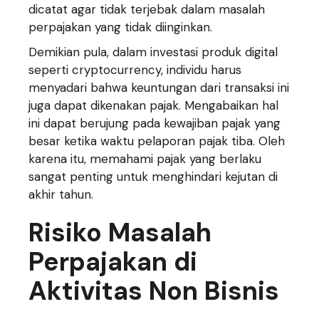
dicatat agar tidak terjebak dalam masalah
perpajakan yang tidak diinginkan.
Demikian pula, dalam investasi produk digital
seperti cryptocurrency, individu harus
menyadari bahwa keuntungan dari transaksi ini
juga dapat dikenakan pajak. Mengabaikan hal
ini dapat berujung pada kewajiban pajak yang
besar ketika waktu pelaporan pajak tiba. Oleh
karena itu, memahami pajak yang berlaku
sangat penting untuk menghindari kejutan di
akhir tahun.
Risiko Masalah
Perpajakan di
Aktivitas Non Bisnis