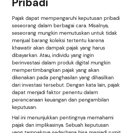
Pribadi
Pajak dapat mempengaruhi keputusan pribadi
seseorang dalam berbagai cara. Misalnya,
seseorang mungkin memutuskan untuk tidak
menjual barang koleksi tertentu karena
khawatir akan dampak pajak yang harus
dibayarkan. Atau, individu yang ingin
berinvestasi dalam produk digital mungkin
mempertimbangkan pajak yang akan
dikenakan pada penghasilan yang dihasilkan
dari investasi tersebut. Dengan kata lain, pajak
dapat menjadi faktor penentu dalam
perencanaan keuangan dan pengambilan
keputusan.
Hal ini menunjukkan pentingnya memahami
pajak dan implikasinya. Sebuah keputusan
yang tampaknya sederhana bisa menjadi rumit