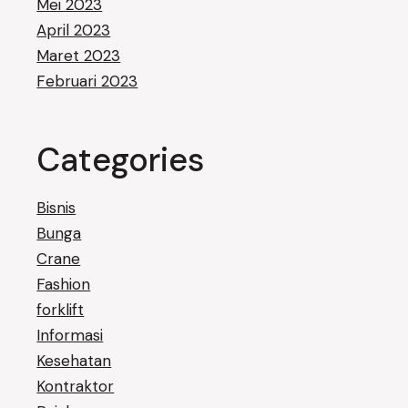
Mei 2023
April 2023
Maret 2023
Februari 2023
Categories
Bisnis
Bunga
Crane
Fashion
forklift
Informasi
Kesehatan
Kontraktor