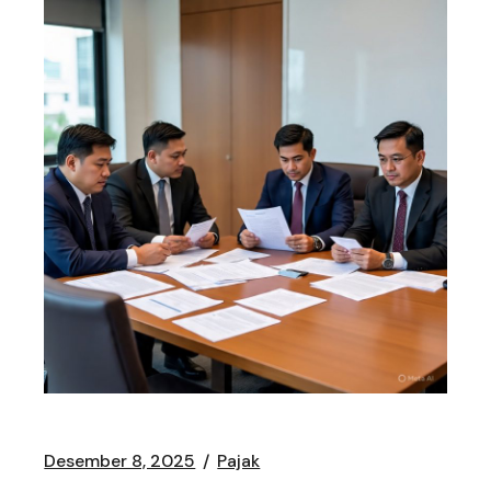
Desember 8, 2025
Pajak