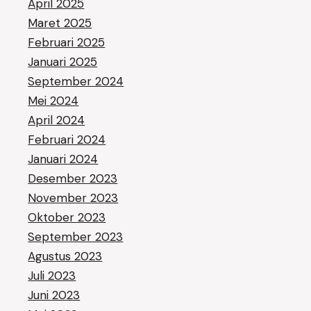
April 2025
Maret 2025
Februari 2025
Januari 2025
September 2024
Mei 2024
April 2024
Februari 2024
Januari 2024
Desember 2023
November 2023
Oktober 2023
September 2023
Agustus 2023
Juli 2023
Juni 2023