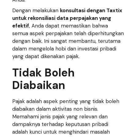
Dengan melakukan
konsultasi dengan Taxtix
untuk rekonsiliasi data perpajakan yang
efektif
, Anda dapat memastikan bahwa
semua aspek perpajakan telah diperhitungkan
dengan baik. Ini sangat membantu, terutama
dalam mengelola hobi dan investasi pribadi
yang dapat dikenakan pajak.
Tidak Boleh
Diabaikan
Pajak adalah aspek penting yang tidak boleh
diabaikan dalam aktivitas non bisnis.
Memahami jenis pajak yang relevan dan
dampaknya terhadap keputusan pribadi
adalah kunci untuk menghindari masalah