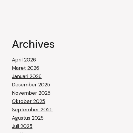
Archives
April 2026
Maret 2026
Januari 2026
Desember 2025
November 2025
Oktober 2025
September 2025
Agustus 2025
Juli 2025