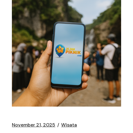
November 21, 2025
Wisata