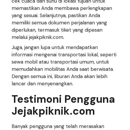
cek cuaca dan suhu di lokasi tujuan untuk
memastikan Anda membawa perlengkapan
yang sesuai. Selanjutnya, pastikan Anda
memiliki semua dokumen perjalanan yang
diperlukan, termasuk tiket yang dipesan
melalui jejakpiknik.com.
Juga, jangan lupa untuk mendapatkan
informasi mengenai transportasi lokal, seperti
sewa mobil atau transportasi umum, untuk
memudahkan mobilitas Anda saat berwisata.
Dengan semua ini, liburan Anda akan lebih
lancar dan menyenangkan.
Testimoni Pengguna
Jejakpiknik.com
Banyak pengguna yang telah merasakan