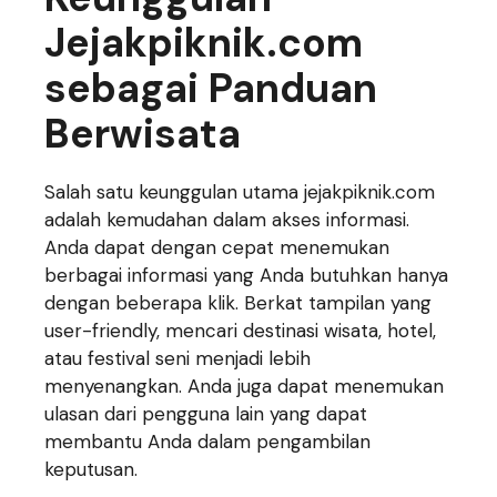
Jejakpiknik.com
sebagai Panduan
Berwisata
Salah satu keunggulan utama jejakpiknik.com
adalah kemudahan dalam akses informasi.
Anda dapat dengan cepat menemukan
berbagai informasi yang Anda butuhkan hanya
dengan beberapa klik. Berkat tampilan yang
user-friendly, mencari destinasi wisata, hotel,
atau festival seni menjadi lebih
menyenangkan. Anda juga dapat menemukan
ulasan dari pengguna lain yang dapat
membantu Anda dalam pengambilan
keputusan.