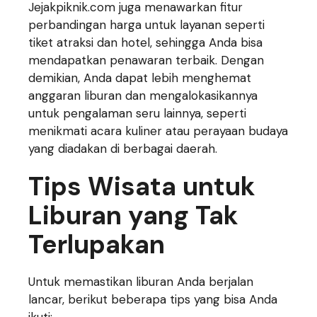
Jejakpiknik.com juga menawarkan fitur
perbandingan harga untuk layanan seperti
tiket atraksi dan hotel, sehingga Anda bisa
mendapatkan penawaran terbaik. Dengan
demikian, Anda dapat lebih menghemat
anggaran liburan dan mengalokasikannya
untuk pengalaman seru lainnya, seperti
menikmati acara kuliner atau perayaan budaya
yang diadakan di berbagai daerah.
Tips Wisata untuk
Liburan yang Tak
Terlupakan
Untuk memastikan liburan Anda berjalan
lancar, berikut beberapa tips yang bisa Anda