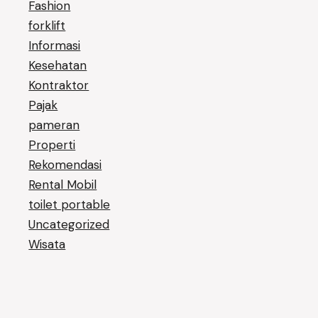
Fashion
forklift
Informasi
Kesehatan
Kontraktor
Pajak
pameran
Properti
Rekomendasi
Rental Mobil
toilet portable
Uncategorized
Wisata