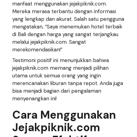
manfaat menggunakan jejakpiknik.com.
Mereka merasa terbantu dengan informasi
yang lengkap dan akurat. Salah satu pengguna
mengatakan, “Saya menemukan hotel terbaik
di Bali dengan harga yang sangat terjangkau
melalui jejakpiknik.com. Sangat
merekomendasikan!”
Testimoni positif ini menunjukkan bahwa
jejakpiknik.com memang menjadi pilihan
utama untuk semua orang yang ingin
merencanakan liburan tanpa repot. Anda juga
bisa menjadi bagian dari pengalaman
menyenangkan ini!
Cara Menggunakan
Jejakpiknik.com