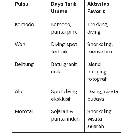
Pulau
Daya Tarik
Aktivitas
Utama
Favorit
Komodo
Komodo,
Trekking,
pantai pink
diving
Weh
Diving spot
Snorkeling,
terbaik
menyelam
Belitung
Batu granit
Island
unik
hopping,
fotografi
Alor
Spot diving
Diving, wisata
eksklusif
budaya
Morotai
Sejarah &
Snorkeling,
pantai indah
wisata
sejarah