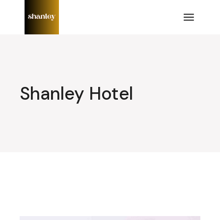
Lompat
ke
konten
Shanley Hotel