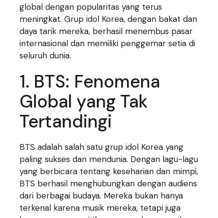
global dengan popularitas yang terus
meningkat. Grup idol Korea, dengan bakat dan
daya tarik mereka, berhasil menembus pasar
internasional dan memiliki penggemar setia di
seluruh dunia.
1. BTS: Fenomena
Global yang Tak
Tertandingi
BTS adalah salah satu grup idol Korea yang
paling sukses dan mendunia. Dengan lagu-lagu
yang berbicara tentang keseharian dan mimpi,
BTS berhasil menghubungkan dengan audiens
dari berbagai budaya. Mereka bukan hanya
terkenal karena musik mereka, tetapi juga