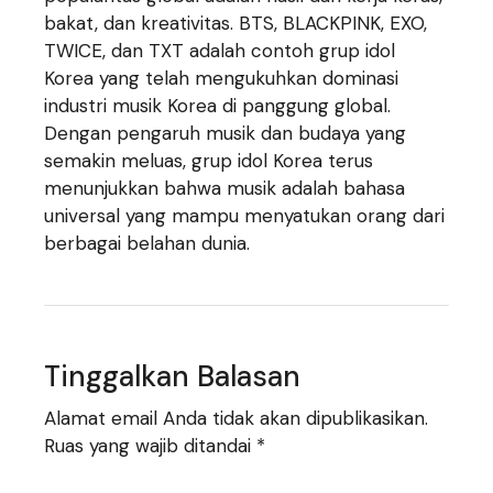
bakat, dan kreativitas. BTS, BLACKPINK, EXO,
TWICE, dan TXT adalah contoh grup idol
Korea yang telah mengukuhkan dominasi
industri musik Korea di panggung global.
Dengan pengaruh musik dan budaya yang
semakin meluas, grup idol Korea terus
menunjukkan bahwa musik adalah bahasa
universal yang mampu menyatukan orang dari
berbagai belahan dunia.
Tinggalkan Balasan
Alamat email Anda tidak akan dipublikasikan.
Ruas yang wajib ditandai
*