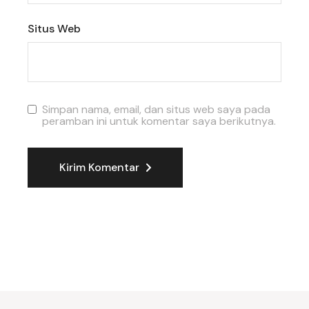
Situs Web
Simpan nama, email, dan situs web saya pada
peramban ini untuk komentar saya berikutnya.
Kirim Komentar