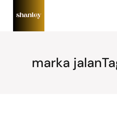
Lompat
ke
konten
marka jalanTa